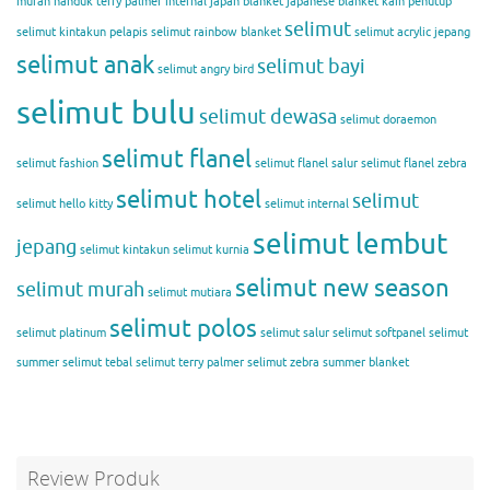
murah
handuk terry palmer
internal
japan blanket
japanese blanket
kain penutup
selimut
selimut
kintakun
pelapis selimut
rainbow blanket
selimut acrylic jepang
selimut anak
selimut bayi
selimut angry bird
selimut bulu
selimut dewasa
selimut doraemon
selimut flanel
selimut fashion
selimut flanel salur
selimut flanel zebra
selimut hotel
selimut
selimut hello kitty
selimut internal
selimut lembut
jepang
selimut kintakun
selimut kurnia
selimut new season
selimut murah
selimut mutiara
selimut polos
selimut platinum
selimut salur
selimut softpanel
selimut
summer
selimut tebal
selimut terry palmer
selimut zebra
summer blanket
Review Produk