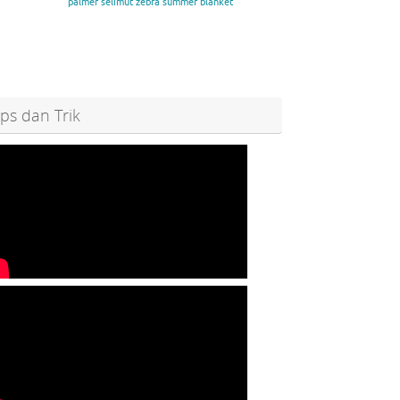
palmer
selimut zebra
summer blanket
ips dan Trik