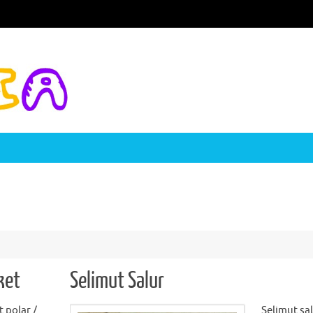
ket
Selimut Salur
 polar /
Selimut sa