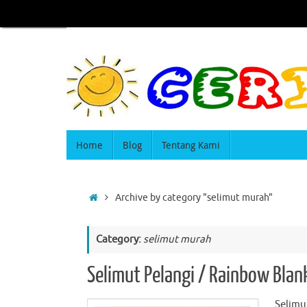
Home
Blog
Tentang Kami
Archive by category "selimut murah"
Category:
selimut murah
Selimut Pelangi / Rainbow Blan
Selimut