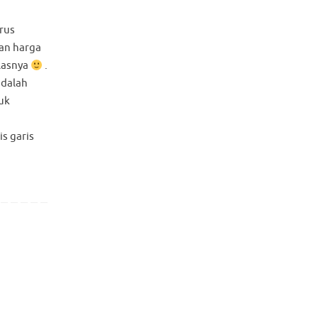
arus
an harga
elasnya
.
adalah
uk
s garis