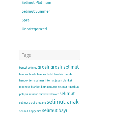
Selimut Platinum
Selimut Summer
Sprei
Uncategorized
Tags
grosir
grosir selimut
bantal selimut
handuk bordir
handuk hotel
handuk murah
handuk terry palmer
internal
japan blanket
japanese blanket
kain penutup selimut
kintakun
selimut
pelapis selimut
rainbow blanket
selimut anak
selimut acrylic jepang
selimut bayi
selimut angry bird