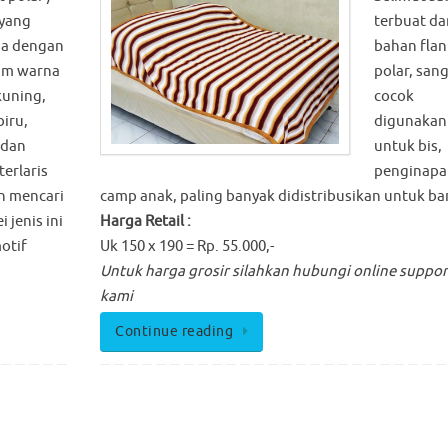
 yang
terbuat da
ia dengan
bahan flan
am warna
polar, san
kuning,
cocok
biru,
digunakan
 dan
untuk bis,
terlaris
penginapa
in mencari
camp anak, paling banyak didistribusikan untuk ba
 jenis ini
Harga Retail :
otif
Uk 150 x 190 = Rp. 55.000,-
Untuk harga grosir silahkan hubungi online suppor
kami
Continue reading