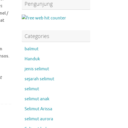
Pengunjung
ri
nel /
gat
Categories
balmut
n
nsos.
Handuk
jenis selimut
t
sejarah selimut
selimut
selimut anak
Selimut Arissa
selimut aurora