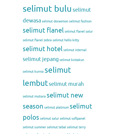
selimut bulu
selimut
dewasa
selimut doraemon
selimut fashion
selimut flanel
selimut flanel salur
selimut flanel zebra
selimut hello kitty
selimut hotel
selimut internal
selimut jepang
selimut kintakun
selimut
selimut kurnia
lembut
selimut murah
selimut new
selimut mutiara
season
selimut
selimut platinum
polos
selimut salur
selimut softpanel
selimut summer
selimut tebal
selimut terry