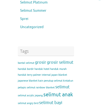
Selimut Platinum
Selimut Summer
Sprei
Uncategorized
Tags
grosir
grosir selimut
bantal selimut
handuk bordir
handuk hotel
handuk murah
handuk terry palmer
internal
japan blanket
japanese blanket
kain penutup selimut
kintakun
selimut
pelapis selimut
rainbow blanket
selimut anak
selimut acrylic jepang
selimut bayi
selimut angry bird