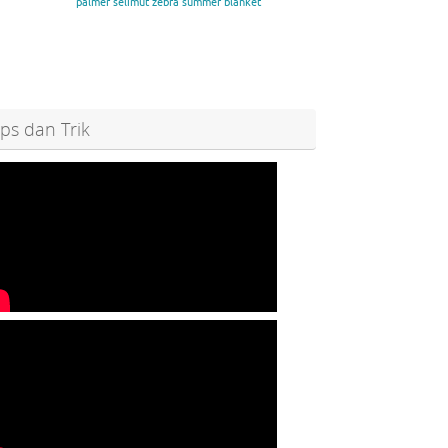
palmer
selimut zebra
summer blanket
ips dan Trik