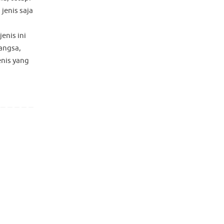
jenis saja
enis ini
 angsa,
enis yang