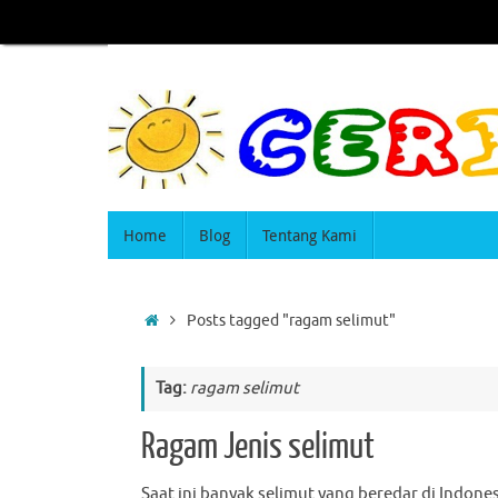
Home
Blog
Tentang Kami
Posts tagged "ragam selimut"
Tag:
ragam selimut
Ragam Jenis selimut
Saat ini banyak selimut yang beredar di Indones