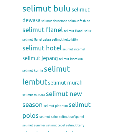
selimut bulu
selimut
dewasa
selimut doraemon
selimut fashion
selimut flanel
selimut flanel salur
selimut flanel zebra
selimut hello kitty
selimut hotel
selimut internal
selimut jepang
selimut kintakun
selimut
selimut kurnia
lembut
selimut murah
selimut new
selimut mutiara
season
selimut
selimut platinum
polos
selimut salur
selimut softpanel
selimut summer
selimut tebal
selimut terry