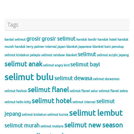
Tags
grosir
grosir selimut
bantal selimut
handuk bordir
handuk hotel
handuk
murah
handuk terry palmer
internal
japan blanket
japanese blanket
kain penutup
selimut
selimut
kintakun
pelapis selimut
rainbow blanket
selimut acrylic jepang
selimut anak
selimut bayi
selimut angry bird
selimut bulu
selimut dewasa
selimut doraemon
selimut flanel
selimut fashion
selimut flanel salur
selimut flanel zebra
selimut hotel
selimut
selimut hello kitty
selimut internal
selimut lembut
jepang
selimut kintakun
selimut kurnia
selimut new season
selimut murah
selimut mutiara