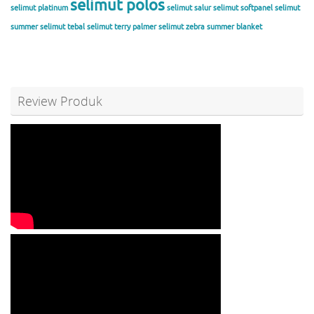
selimut polos
selimut platinum
selimut salur
selimut softpanel
selimut
summer
selimut tebal
selimut terry palmer
selimut zebra
summer blanket
Review Produk