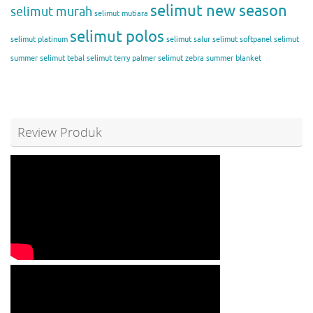
selimut new season
selimut murah
selimut mutiara
selimut polos
selimut platinum
selimut salur
selimut softpanel
selimut
summer
selimut tebal
selimut terry palmer
selimut zebra
summer blanket
Review Produk