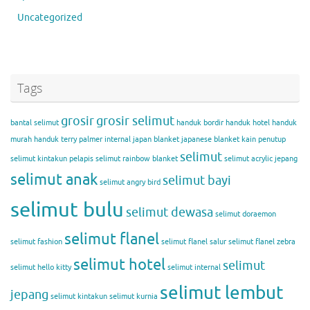
Uncategorized
Tags
grosir
grosir selimut
bantal selimut
handuk bordir
handuk hotel
handuk
murah
handuk terry palmer
internal
japan blanket
japanese blanket
kain penutup
selimut
selimut
kintakun
pelapis selimut
rainbow blanket
selimut acrylic jepang
selimut anak
selimut bayi
selimut angry bird
selimut bulu
selimut dewasa
selimut doraemon
selimut flanel
selimut fashion
selimut flanel salur
selimut flanel zebra
selimut hotel
selimut
selimut hello kitty
selimut internal
selimut lembut
jepang
selimut kintakun
selimut kurnia